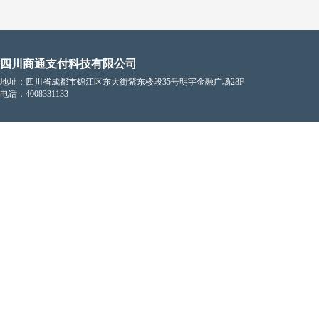
四川商通支付科技有限公司
地址：四川省成都市锦江区东大街紫东楼段35号明宇金融广场28F
电话：4008331133